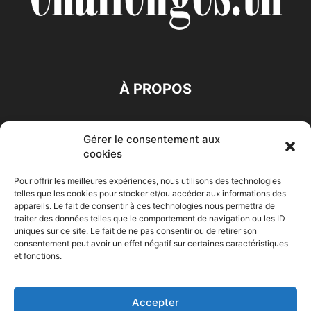
À PROPOS
SUIVEZ NOUS
Gérer le consentement aux
cookies
Pour offrir les meilleures expériences, nous utilisons des technologies
telles que les cookies pour stocker et/ou accéder aux informations des
appareils. Le fait de consentir à ces technologies nous permettra de
traiter des données telles que le comportement de navigation ou les ID
Accueil
Economie
Entreprises
Entrepreneur
Afrique
uniques sur ce site. Le fait de ne pas consentir ou de retirer son
consentement peut avoir un effet négatif sur certaines caractéristiques
Maghreb
M-Orient
Zone Euro
International
et fonctions.
HIGH-TECH
Auto-Moto
Accepter