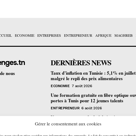
CCUEIL
ECONOMIE
ENTREPRISES
ENTREPRENEUR
AFRIQUE
MAGHREB
DERNIÈRES NEWS
enges.tn
Taux d’inflation en Tunisie : 5,1% en juille
 de nous
malgré le repli des prix alimentaires
ECONOMIE
7 août 2026
Une formation gratuite en fibre optique ou
portes à Tunis pour 12 jeunes talents
ENTREPRENEUR
6 août 2026
Un nouveau procédé de fabrication
pharmaceutique en flux continu : quelles
Gérer le consentement aux cookies
retombées pour la Tunisie ?
ies pour stocker et/ou accéder aux informations des appareils. Le fait de consentir à ces technol
ECONOMIE
6 août 2026