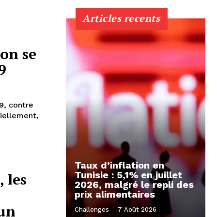
Articles recents
ion se
9
19, contre
iellement,
Taux d’inflation en
Tunisie : 5,1% en juillet
 les
2026, malgré le repli des
prix alimentaires
 un
Challenges
-
7 Août 2026