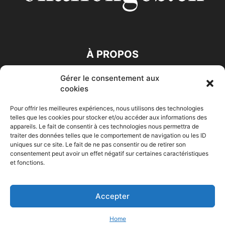
À PROPOS
Gérer le consentement aux
SUIVEZ NOUS
cookies
Pour offrir les meilleures expériences, nous utilisons des technologies
telles que les cookies pour stocker et/ou accéder aux informations des
appareils. Le fait de consentir à ces technologies nous permettra de
traiter des données telles que le comportement de navigation ou les ID
uniques sur ce site. Le fait de ne pas consentir ou de retirer son
consentement peut avoir un effet négatif sur certaines caractéristiques
Accueil
Economie
Entreprises
Entrepreneur
Afrique
et fonctions.
Maghreb
M-Orient
Zone Euro
International
HIGH-TECH
Auto-Moto
Accepter
© Challenges.tn By AAKOM.DIGITAL
Home