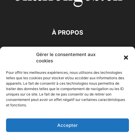
À PROPOS
SUIVEZ NOUS
Gérer le consentement aux
cookies
Pour offrir les meilleures expériences, nous utilisons des technologies
telles que les cookies pour stocker et/ou accéder aux informations des
appareils. Le fait de consentir à ces technologies nous permettra de
traiter des données telles que le comportement de navigation ou les ID
Accueil
Economie
Entreprises
Entrepreneur
Afrique
uniques sur ce site. Le fait de ne pas consentir ou de retirer son
consentement peut avoir un effet négatif sur certaines caractéristiques
Maghreb
M-Orient
Zone Euro
International
et fonctions.
HIGH-TECH
Auto-Moto
Accepter
© Challenges.tn By AAKOM.DIGITAL