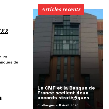
Articles recents
122
eurs
banques de
Le CMF et la Banque de
France scellent deux
a
accords stratégiques
Challenges
-
8 Août 2026