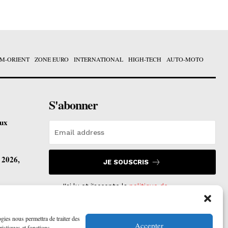
M-ORIENT
ZONE EURO
INTERNATIONAL
HIGH-TECH
AUTO-MOTO
S'abonner
eux
t 2026,
JE SOUSCRIS
J'ai lu et j'accepte la
politique de
confidentialité
.
vre ses
ogies nous permettra de traiter des
Accepter
ristiques et fonctions.