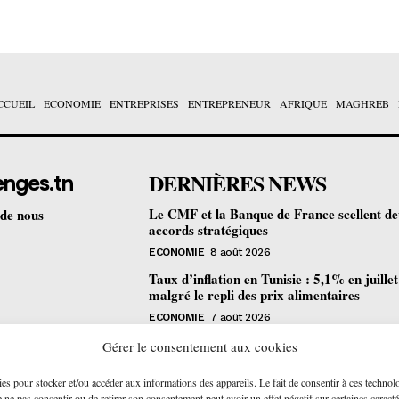
CCUEIL
ECONOMIE
ENTREPRISES
ENTREPRENEUR
AFRIQUE
MAGHREB
DERNIÈRES NEWS
enges.tn
Le CMF et la Banque de France scellent d
 de nous
accords stratégiques
ECONOMIE
8 août 2026
Taux d’inflation en Tunisie : 5,1% en juille
malgré le repli des prix alimentaires
ECONOMIE
7 août 2026
Une formation gratuite en fibre optique ou
Gérer le consentement aux cookies
portes à Tunis pour 12 jeunes talents
ies pour stocker et/ou accéder aux informations des appareils. Le fait de consentir à ces technol
ENTREPRENEUR
6 août 2026
ne pas consentir ou de retirer son consentement peut avoir un effet négatif sur certaines caracté