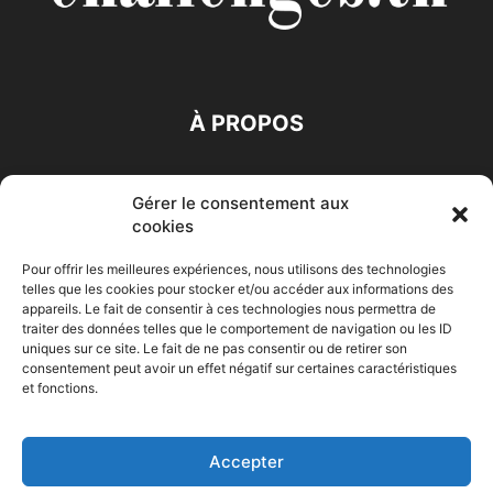
À PROPOS
SUIVEZ NOUS
Gérer le consentement aux
cookies
Pour offrir les meilleures expériences, nous utilisons des technologies
telles que les cookies pour stocker et/ou accéder aux informations des
appareils. Le fait de consentir à ces technologies nous permettra de
traiter des données telles que le comportement de navigation ou les ID
Accueil
Economie
Entreprises
Entrepreneur
Afrique
uniques sur ce site. Le fait de ne pas consentir ou de retirer son
consentement peut avoir un effet négatif sur certaines caractéristiques
Maghreb
M-Orient
Zone Euro
International
et fonctions.
HIGH-TECH
Auto-Moto
Accepter
© Challenges.tn By AAKOM.DIGITAL