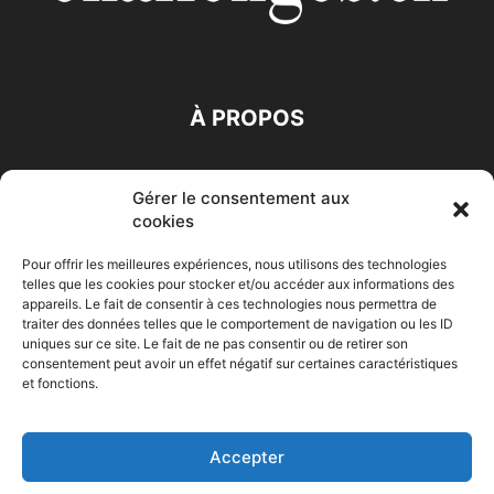
À PROPOS
SUIVEZ NOUS
Gérer le consentement aux
cookies
Pour offrir les meilleures expériences, nous utilisons des technologies
telles que les cookies pour stocker et/ou accéder aux informations des
appareils. Le fait de consentir à ces technologies nous permettra de
traiter des données telles que le comportement de navigation ou les ID
Accueil
Economie
Entreprises
Entrepreneur
Afrique
uniques sur ce site. Le fait de ne pas consentir ou de retirer son
consentement peut avoir un effet négatif sur certaines caractéristiques
Maghreb
M-Orient
Zone Euro
International
et fonctions.
HIGH-TECH
Auto-Moto
Accepter
© Challenges.tn By AAKOM.DIGITAL