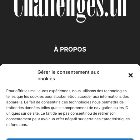
À PROPOS
SUIVEZ NOUS
Gérer le consentement aux
cookies
Pour offrir les meilleures expériences, nous utilisons des technologies
telles que les cookies pour stocker et/ou accéder aux informations des
appareils. Le fait de consentir à ces technologies nous permettra de
traiter des données telles que le comportement de navigation ou les ID
Accueil
Economie
Entreprises
Entrepreneur
Afrique
uniques sur ce site. Le fait de ne pas consentir ou de retirer son
consentement peut avoir un effet négatif sur certaines caractéristiques
Maghreb
M-Orient
Zone Euro
International
et fonctions.
HIGH-TECH
Auto-Moto