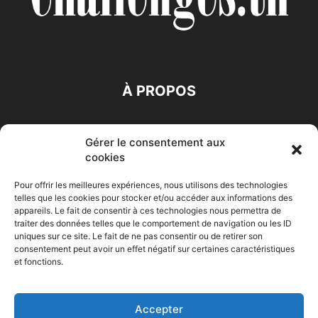
À PROPOS
SUIVEZ NOUS
Gérer le consentement aux
cookies
Pour offrir les meilleures expériences, nous utilisons des technologies
telles que les cookies pour stocker et/ou accéder aux informations des
appareils. Le fait de consentir à ces technologies nous permettra de
traiter des données telles que le comportement de navigation ou les ID
Accueil
Economie
Entreprises
Entrepreneur
Afrique
uniques sur ce site. Le fait de ne pas consentir ou de retirer son
consentement peut avoir un effet négatif sur certaines caractéristiques
Maghreb
M-Orient
Zone Euro
International
et fonctions.
HIGH-TECH
Auto-Moto
Accepter