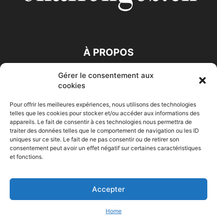
À PROPOS
Gérer le consentement aux
SUIVEZ NOUS
cookies
Pour offrir les meilleures expériences, nous utilisons des technologies
telles que les cookies pour stocker et/ou accéder aux informations des
appareils. Le fait de consentir à ces technologies nous permettra de
traiter des données telles que le comportement de navigation ou les ID
uniques sur ce site. Le fait de ne pas consentir ou de retirer son
consentement peut avoir un effet négatif sur certaines caractéristiques
Accueil
Economie
Entreprises
Entrepreneur
Afrique
et fonctions.
Maghreb
M-Orient
Zone Euro
International
HIGH-TECH
Auto-Moto
Accepter
© Challenges.tn By AAKOM.DIGITAL
Home