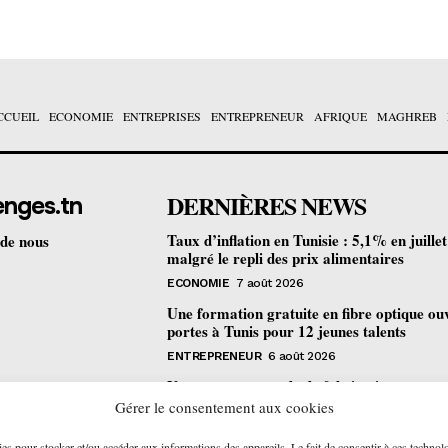
CCUEIL
ECONOMIE
ENTREPRISES
ENTREPRENEUR
AFRIQUE
MAGHREB
DERNIÈRES NEWS
enges.tn
Taux d’inflation en Tunisie : 5,1% en juille
 de nous
malgré le repli des prix alimentaires
ECONOMIE
7 août 2026
Une formation gratuite en fibre optique ou
portes à Tunis pour 12 jeunes talents
ENTREPRENEUR
6 août 2026
Un nouveau procédé de fabrication
pharmaceutique en flux continu : quelles
Gérer le consentement aux cookies
retombées pour la Tunisie ?
ies pour stocker et/ou accéder aux informations des appareils. Le fait de consentir à ces technol
ECONOMIE
6 août 2026