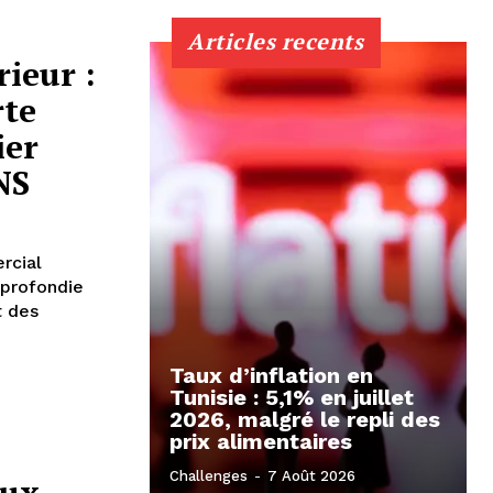
Articles recents
ieur :
rte
ier
NS
rcial
pprofondie
t des
Taux d’inflation en
Tunisie : 5,1% en juillet
2026, malgré le repli des
prix alimentaires
Challenges
-
7 Août 2026
aux