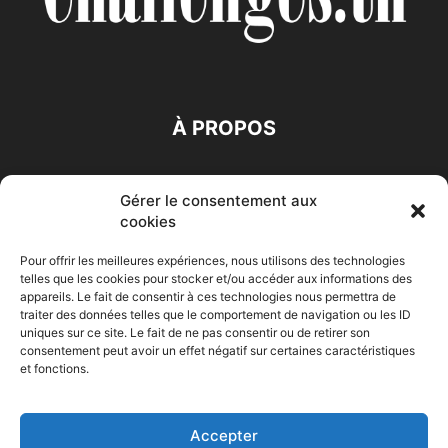
À PROPOS
SUIVEZ NOUS
Gérer le consentement aux
cookies
Pour offrir les meilleures expériences, nous utilisons des technologies
telles que les cookies pour stocker et/ou accéder aux informations des
appareils. Le fait de consentir à ces technologies nous permettra de
traiter des données telles que le comportement de navigation ou les ID
Accueil
Economie
Entreprises
Entrepreneur
Afrique
uniques sur ce site. Le fait de ne pas consentir ou de retirer son
consentement peut avoir un effet négatif sur certaines caractéristiques
Maghreb
M-Orient
Zone Euro
International
et fonctions.
HIGH-TECH
Auto-Moto
Accepter