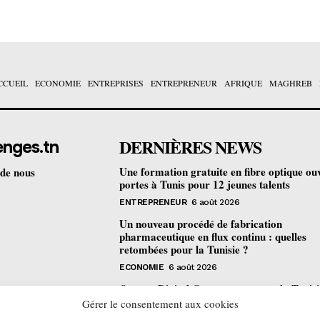
CCUEIL
ECONOMIE
ENTREPRISES
ENTREPRENEUR
AFRIQUE
MAGHREB
DERNIÈRES NEWS
enges.tn
Une formation gratuite en fibre optique ou
 de nous
portes à Tunis pour 12 jeunes talents
ENTREPRENEUR
6 août 2026
Un nouveau procédé de fabrication
pharmaceutique en flux continu : quelles
retombées pour la Tunisie ?
ECONOMIE
6 août 2026
Orange Digital Center : comment la Tunisi
devenue le laboratoire mondial de l’inclusi
Gérer le consentement aux cookies
numérique d’Orange