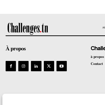
A
À propos
Chall
à propos
Contact