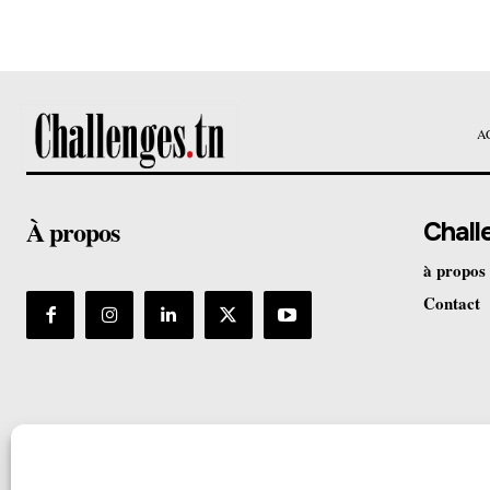
A
À propos
Chall
à propos
Contact