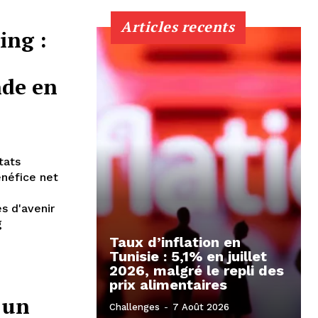
Articles recents
ing :
nde en
tats
énéfice net
s d'avenir
g
Taux d’inflation en
Tunisie : 5,1% en juillet
2026, malgré le repli des
prix alimentaires
 un
Challenges
-
7 Août 2026