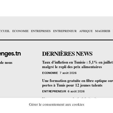
CCUEIL
ECONOMIE
ENTREPRISES
ENTREPRENEUR
AFRIQUE
MAGHREB
DERNIÈRES NEWS
enges.tn
Taux d’inflation en Tunisie : 5,1% en juille
 de nous
malgré le repli des prix alimentaires
ECONOMIE
7 août 2026
Une formation gratuite en fibre optique ou
portes à Tunis pour 12 jeunes talents
ENTREPRENEUR
6 août 2026
Un nouveau procédé de fabrication
pharmaceutique en flux continu : quelles
Gérer le consentement aux cookies
retombées pour la Tunisie ?