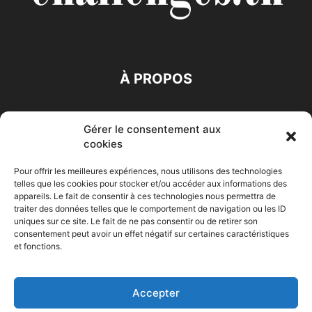
À PROPOS
SUIVEZ NOUS
Gérer le consentement aux
cookies
Pour offrir les meilleures expériences, nous utilisons des technologies
telles que les cookies pour stocker et/ou accéder aux informations des
appareils. Le fait de consentir à ces technologies nous permettra de
traiter des données telles que le comportement de navigation ou les ID
Accueil
Economie
Entreprises
Entrepreneur
Afrique
uniques sur ce site. Le fait de ne pas consentir ou de retirer son
consentement peut avoir un effet négatif sur certaines caractéristiques
Maghreb
M-Orient
Zone Euro
International
et fonctions.
HIGH-TECH
Auto-Moto
Accepter
© Challenges.tn By AAKOM.DIGITAL