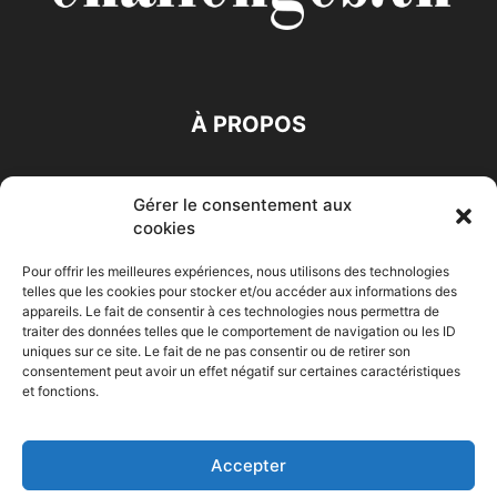
À PROPOS
SUIVEZ NOUS
Gérer le consentement aux
cookies
Pour offrir les meilleures expériences, nous utilisons des technologies
telles que les cookies pour stocker et/ou accéder aux informations des
appareils. Le fait de consentir à ces technologies nous permettra de
traiter des données telles que le comportement de navigation ou les ID
Accueil
Economie
Entreprises
Entrepreneur
Afrique
uniques sur ce site. Le fait de ne pas consentir ou de retirer son
consentement peut avoir un effet négatif sur certaines caractéristiques
Maghreb
M-Orient
Zone Euro
International
et fonctions.
HIGH-TECH
Auto-Moto
Accepter
© Challenges.tn By AAKOM.DIGITAL