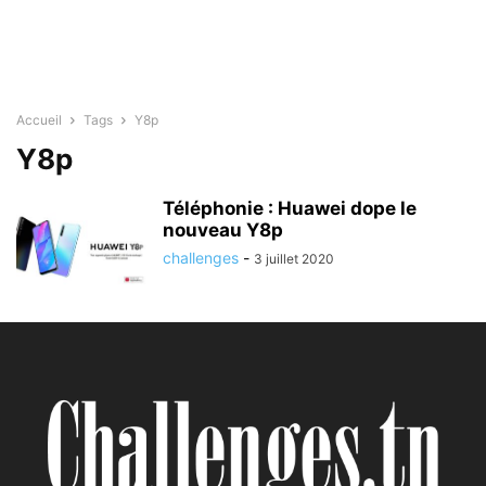
Accueil
Tags
Y8p
Y8p
Téléphonie : Huawei dope le
nouveau Y8p
challenges
-
3 juillet 2020