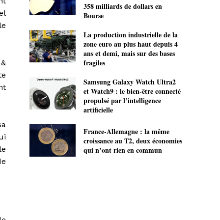
nt
358 milliards de dollars en
el
Bourse
le
La production industrielle de la
zone euro au plus haut depuis 4
ans et demi, mais sur des bases
fragiles
 &
te
Samsung Galaxy Watch Ultra2
nt
et Watch9 : le bien-être connecté
propulsé par l’intelligence
artificielle
sa
France-Allemagne : la même
ui
croissance au T2, deux économies
le
qui n’ont rien en commun
de
le