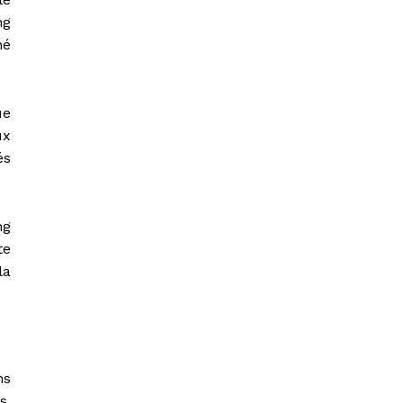
ng
hé
ue
ux
és
ng
te
la
ns
s,