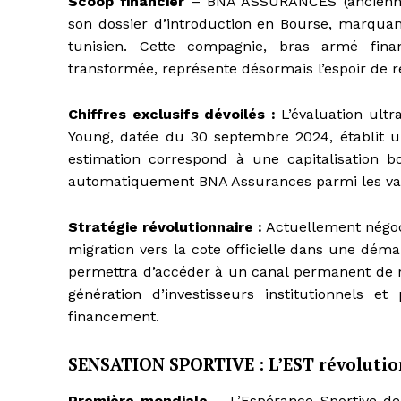
Scoop financier
– BNA ASSURANCES (ancienne
son dossier d’introduction en Bourse, marquan
tunisien. Cette compagnie, bras armé fin
transformée, représente désormais l’espoir de 
Chiffres exclusifs dévoilés :
L’évaluation ultr
Young, datée du 30 septembre 2024, établit u
estimation correspond à une capitalisation b
automatiquement BNA Assurances parmi les val
Stratégie révolutionnaire :
Actuellement négoc
migration vers la cote officielle dans une déma
permettra d’accéder à un canal permanent de re
génération d’investisseurs institutionnels e
financement.
SENSATION SPORTIVE : L’EST révolution
Première mondiale
– L’Espérance Sportive de 