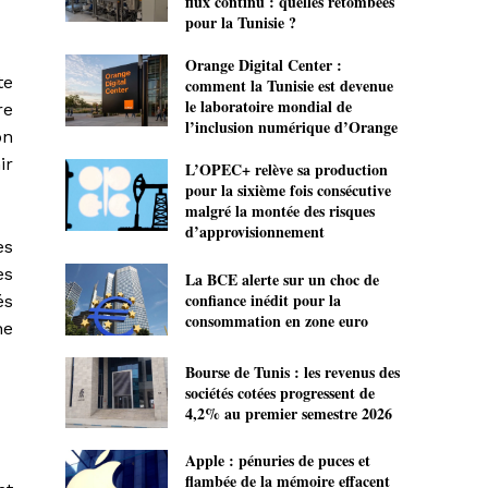
flux continu : quelles retombées
pour la Tunisie ?
Orange Digital Center :
te
comment la Tunisie est devenue
le laboratoire mondial de
re
l’inclusion numérique d’Orange
on
ir
L’OPEC+ relève sa production
pour la sixième fois consécutive
malgré la montée des risques
d’approvisionnement
es
es
La BCE alerte sur un choc de
confiance inédit pour la
és
consommation en zone euro
ne
Bourse de Tunis : les revenus des
sociétés cotées progressent de
4,2% au premier semestre 2026
Apple : pénuries de puces et
flambée de la mémoire effacent