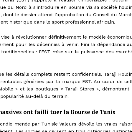
ue du Nord à s’introduire en Bourse via sa société holdi
e, dont le dossier attend l’approbation du Conseil du Marc
nt historique dans le sport professionnel africain.
 vise à révolutionner définitivement le modèle économiq
ement pour les décennies à venir. Fini la dépendance a
s traditionnelles : l’EST mise sur la puissance des march
e les détails complets restent confidentiels, Taraji Holdi
s rentables générées par la marque EST. Au cœur de cet
 Mobile » et les boutiques « Taraji Stores », démontrant 
popularité au-delà du terrain.
ssives ont failli tuer la Bourse de Tunis
ndie menée par Tunisie Valeurs dévoile les vraies raiso
dent. Les sorties se divisent en trois catégories distincte