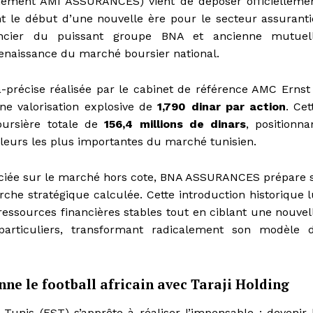
ment AMI ASSURANCES) vient de déposer officielleme
t le début d’une nouvelle ère pour le secteur assuranti
ancier du puissant groupe BNA et ancienne mutuel
renaissance du marché boursier national.
a-précise réalisée par le cabinet de référence AMC Ernst
ne valorisation explosive de
1,790 dinar par action
. Cet
oursière totale de
156,4 millions de dinars
, positionna
eurs les plus importantes du marché tunisien.
iée sur le marché hors cote, BNA ASSURANCES prépare 
rche stratégique calculée. Cette introduction historique l
ssources financières stables tout en ciblant une nouvel
t particuliers, transformant radicalement son modèle 
ne le football africain avec Taraji Holding
Tunis (EST) s’apprête à réaliser l’impensable : devenir 