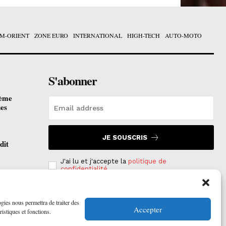
M-ORIENT
ZONE EURO
INTERNATIONAL
HIGH-TECH
AUTO-MOTO
S'abonner
ième
ues
JE SOUSCRIS
dit
J'ai lu et j'accepte la
politique de
confidentialité
.
otées
 2026
ogies nous permettra de traiter des
Accepter
ristiques et fonctions.