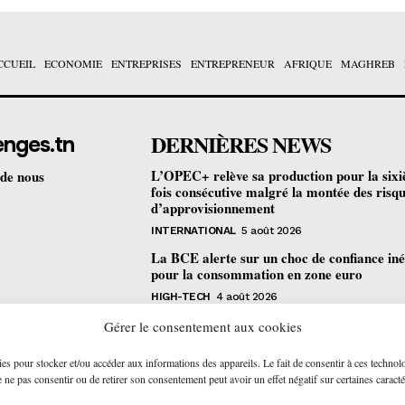
CCUEIL
ECONOMIE
ENTREPRISES
ENTREPRENEUR
AFRIQUE
MAGHREB
DERNIÈRES NEWS
enges.tn
L’OPEC+ relève sa production pour la six
 de nous
fois consécutive malgré la montée des risq
d’approvisionnement
INTERNATIONAL
5 août 2026
La BCE alerte sur un choc de confiance iné
pour la consommation en zone euro
HIGH-TECH
4 août 2026
Bourse de Tunis : les revenus des sociétés c
Gérer le consentement aux cookies
progressent de 4,2% au premier semestre
ies pour stocker et/ou accéder aux informations des appareils. Le fait de consentir à ces technol
ENTREPRISES
4 août 2026
ne pas consentir ou de retirer son consentement peut avoir un effet négatif sur certaines caracté