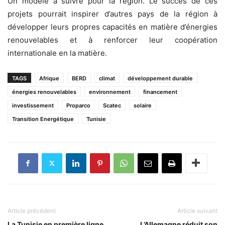
Un modèle à suivre pour la région. Le succès de ces
projets pourrait inspirer d’autres pays de la région à
développer leurs propres capacités en matière d’énergies
renouvelables et à renforcer leur coopération
internationale en la matière.
TAGS
Afrique
BERD
climat
développement durable
énergies renouvelables
environnement
financement
investissement
Proparco
Scatec
solaire
Transition Energétique
Tunisie
Article précédent
Article suivant
La Tunisie en première ligne
L’Allemagne réduit son