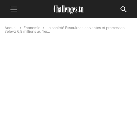
Accueil
Economie
La société Essoukna: les ventes et promesses
s’élèvz 6,8 millions au 1er...