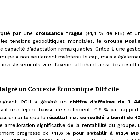
arqué par une
croissance fragile
(+1,4 % de PIB) et u
es tensions géopolitiques mondiales, le
Groupe Pouli
e capacité d’adaptation remarquables. Grâce à une gesti
e groupe a non seulement maintenu le cap, mais a égaleme
investissements vers l’avenir, affichant ainsi des résulta
algré un Contexte Économique Difficile
raignant, PGH a généré un
chiffre d’affaires de 3 4
oit une légère baisse de seulement -0,9 % par rapport
ressionnante que le
résultat net consolidé a bondi de +
 amélioration significative de la rentabilité du groupe. 
ement progressé de
+11,6 % pour s’établir à 612,4 MD