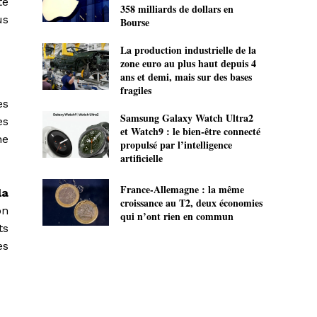
té
358 milliards de dollars en
us
Bourse
La production industrielle de la
zone euro au plus haut depuis 4
ans et demi, mais sur des bases
fragiles
es
Samsung Galaxy Watch Ultra2
es
et Watch9 : le bien-être connecté
ne
propulsé par l’intelligence
artificielle
France-Allemagne : la même
la
croissance au T2, deux économies
on
qui n’ont rien en commun
ts
es