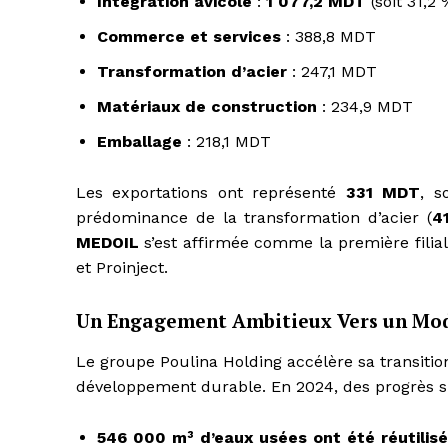
Intégration avicole
:
1 077,2 MDT
(soit 31,2 
Commerce et services
: 388,8 MDT
Transformation d’acier
: 247,1 MDT
Matériaux de construction
: 234,9 MDT
Emballage
: 218,1 MDT
Les exportations ont représenté
331 MDT
, s
prédominance de la transformation d’acier (
4
MEDOIL
s’est affirmée comme la première filia
et Proinject.
Un Engagement Ambitieux Vers un Mod
Le groupe Poulina Holding accélère sa transiti
développement durable. En 2024, des progrès sign
546 000 m³ d’eaux usées ont été réutilis