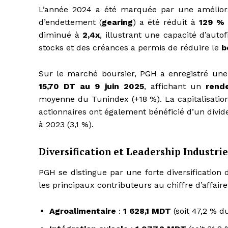
L’année 2024 a été marquée par une améliorat
d’endettement (
gearing
) a été réduit à
129 %
diminué à
2,4x
, illustrant une capacité d’aut
stocks et des créances a permis de réduire le
b
Sur le marché boursier, PGH a enregistré une 
15,70 DT au 9 juin 2025
, affichant un
rend
moyenne du Tunindex (+18 %). La capitalisatio
actionnaires ont également bénéficié d’un div
à 2023 (3,1 %).
Diversification et Leadership Industrie
PGH se distingue par une forte diversification d
les principaux contributeurs au chiffre d’affaire
Agroalimentaire
:
1 628,1 MDT
(soit 47,2 % d