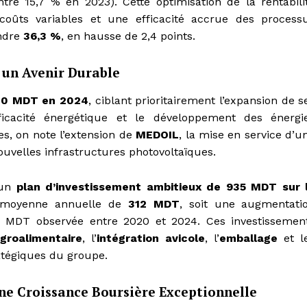
tre 15,7 % en 2023). Cette optimisation de la rentabili
coûts variables et une efficacité accrue des process
indre
36,3 %
, en hausse de 2,4 points.
 un Avenir Durable
30 MDT en 2024
, ciblant prioritairement l’expansion de s
’efficacité énergétique et le développement des énergi
es, on note l’extension de
MEDOIL
, la mise en service d’u
nouvelles infrastructures photovoltaïques.
 un
plan d’investissement ambitieux de 935 MDT sur 
e moyenne annuelle de
312 MDT
, soit une augmentati
96 MDT observée entre 2020 et 2024. Ces investissemen
groalimentaire
, l’
intégration avicole
, l’
emballage
et l
tratégiques du groupe.
une Croissance Boursière Exceptionnelle