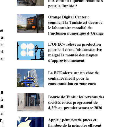
flux continu : quelles retombées
pour la Tunisie ?
Orange Digital Center :
comment la Tunisie est devenue
le laboratoire mondial de
ne
l’inclusion numérique d’Orange
na
L’OPEC+ relève sa production
on
pour la sixième fois consécutive
nt
malgré la montée des risques
ts
d’approvisionnement
La BCE alerte sur un choc de
confiance inédit pour la
consommation en zone euro
48
Bourse de Tunis : les revenus des
 à
sociétés cotées progressent de
25
4,2% au premier semestre 2026
Le
Apple : pénuries de puces et
T
,
flambée de la mémoire effacent