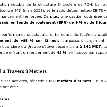
ion notable de la structure financière de PGH. Le rat
(contre 147 % en 2023), et le ratio dettes nettes/EBITDA
ofinancement renforcée. De plus, une gestion optimisée d
esoin en fonds de roulement (BFR) de 9 % et de 8 jour
performance spectaculaire. Le cours de l’action a attei
ement de +85 % sur 12 mois
, surpassant largement 
n boursière du groupe s’élève désormais à
2 842 MDT
. L
idende offrant un rendement de
4,1 %
, en hausse par rappo
l à Travers 8 Métiers
e ses activités, répartie sur
8 métiers distincts
. En 202
s ont été :
u CA)