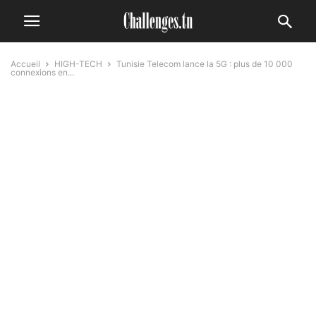
Accueil
HIGH-TECH
Tunisie Telecom lance la 5G : plus de 10 000
connexions en...