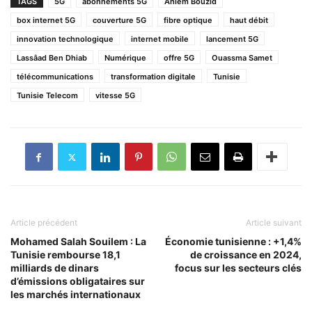
TAGS
5G
abonnements 5G
Ahlem Bouzid
box internet 5G
couverture 5G
fibre optique
haut débit
innovation technologique
internet mobile
lancement 5G
Lassâad Ben Dhiab
Numérique
offre 5G
Ouassma Samet
télécommunications
transformation digitale
Tunisie
Tunisie Telecom
vitesse 5G
Article précédent
Article suivant
Mohamed Salah Souilem : La
Économie tunisienne : +1,4%
Tunisie rembourse 18,1
de croissance en 2024,
milliards de dinars
focus sur les secteurs clés
d’émissions obligataires sur
les marchés internationaux