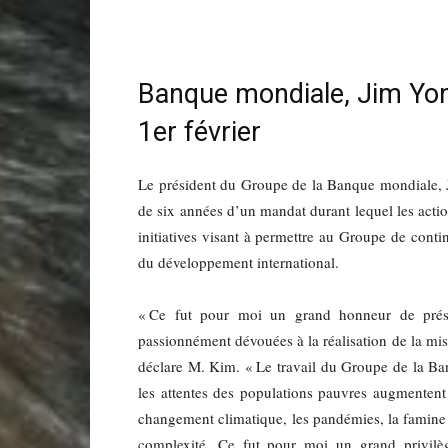
Banque mondiale, Jim Yong
1er février
Le président du Groupe de la Banque mondiale, J
de six années d’un mandat durant lequel les acti
initiatives visant à permettre au Groupe de cont
du développement international.
« Ce fut pour moi un grand honneur de prési
passionnément dévouées à la réalisation de la miss
déclare M. Kim. « Le travail du Groupe de la Ba
les attentes des populations pauvres augmentent
changement climatique, les pandémies, la famine 
complexité. Ce fut pour moi un grand privilèg