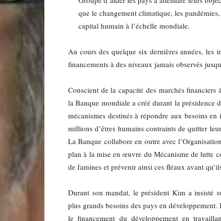
Groupe d’aider les pays à atteindre leurs objec
que le changement climatique, les pandémies, le
capital humain à l’échelle mondiale.
Au cours des quelque six dernières années, les 
financements à des niveaux jamais observés jusqu’
Conscient de la capacité des marchés financiers
la Banque mondiale a créé durant la présidence d
mécanismes destinés à répondre aux besoins en in
millions d’êtres humains contraints de quitter leur
La Banque collabore en outre avec l’Organisation
plan à la mise en œuvre du Mécanisme de lutte co
de famines et prévenir ainsi ces fléaux avant qu’il
Durant son mandat, le président Kim a insisté sur
plus grands besoins des pays en développement. 
le financement du développement en travailla