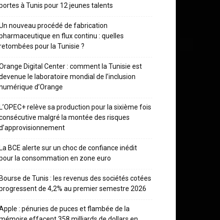
portes à Tunis pour 12 jeunes talents
Un nouveau procédé de fabrication
pharmaceutique en flux continu : quelles
retombées pour la Tunisie ?
Orange Digital Center : comment la Tunisie est
devenue le laboratoire mondial de l’inclusion
numérique d’Orange
L’OPEC+ relève sa production pour la sixième fois
consécutive malgré la montée des risques
d’approvisionnement
La BCE alerte sur un choc de confiance inédit
pour la consommation en zone euro
Bourse de Tunis : les revenus des sociétés cotées
progressent de 4,2% au premier semestre 2026
Apple : pénuries de puces et flambée de la
mémoire effacent 358 milliards de dollars en