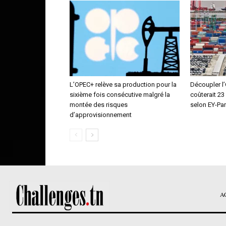
L’OPEC+ relève sa production pour la
Découpler l’
sixième fois consécutive malgré la
coûterait 23
montée des risques
selon EY-Pa
d’approvisionnement
A