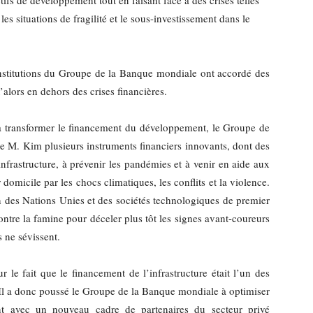
tifs de développement tout en faisant face à des crises telles
s situations de fragilité et le sous-investissement dans le
institutions du Groupe de la Banque mondiale ont accordé des
alors en dehors des crises financières.
 à transformer le financement du développement, le Groupe de
e M. Kim plusieurs instruments financiers innovants, dont des
frastructure, à prévenir les pandémies et à venir en aide aux
 domicile par les chocs climatiques, les conflits et la violence.
 des Nations Unies et des sociétés technologiques de premier
ntre la famine pour déceler plus tôt les signes avant-coureurs
s ne sévissent.
 le fait que le financement de l’infrastructure était l’un des
Il a donc poussé le Groupe de la Banque mondiale à optimiser
nt avec un nouveau cadre de partenaires du secteur privé