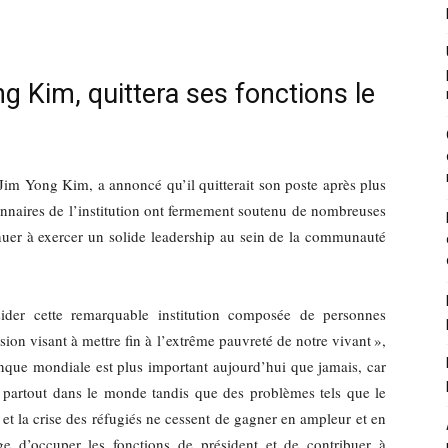
 Kim, quittera ses fonctions le
im Yong Kim, a annoncé qu’il quitterait son poste après plus
onnaires de l’institution ont fermement soutenu de nombreuses
inuer à exercer un solide leadership au sein de la communauté
der cette remarquable institution composée de personnes
ion visant à mettre fin à l’extrême pauvreté de notre vivant »,
nque mondiale est plus important aujourd’hui que jamais, car
 partout dans le monde tandis que des problèmes tels que le
et la crise des réfugiés ne cessent de gagner en ampleur et en
e d’occuper les fonctions de président et de contribuer à