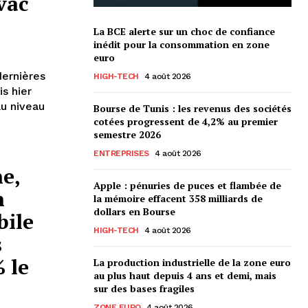
vac
La BCE alerte sur un choc de confiance
inédit pour la consommation en zone
euro
dernières
HIGH-TECH
4 août 2026
s hier
u niveau
Bourse de Tunis : les revenus des sociétés
cotées progressent de 4,2% au premier
semestre 2026
ENTREPRISES
4 août 2026
e,
Apple : pénuries de puces et flambée de
n
la mémoire effacent 358 milliards de
dollars en Bourse
bile
HIGH-TECH
4 août 2026
s
% le
La production industrielle de la zone euro
au plus haut depuis 4 ans et demi, mais
sur des bases fragiles
ZONE EURO
4 août 2026