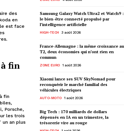
ire des
Samsung Galaxy Watch Ultra2 et Watch9 :
le bien-être connecté propulsé par
Skoda en
l’intelligence artificielle
lle est face
es
HIGH-TECH
3 août 2026
res.
France-Allemagne : la même croissance au
T2, deux économies qui n’ont rien en
commun
à fin
ZONE EURO
1 août 2026
Xiaomi lance ses SUV SkyNomad pour
reconquérir le marché familial des
véhicules électriques
à fin
AUTO-MOTO
1 août 2026
iles,
, Porsche,
Big Tech : 170 milliards de dollars
r les trois
dépensés en IA en un trimestre, la
 un an plus
trésorerie vire au rouge
HIGH-TECH
1 août 2026