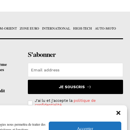
M-ORIENT
ZONE EURO
INTERNATIONAL
HIGH-TECH
AUTO-MOTO
S'abonner
ième
ues
JE SOUSCRIS
dit
J'ai lu et j'accepte la
politique de
confidentialité
.
otées
 2026
ogies nous permettra de traiter des
Accepter
ristiques et fonctions.