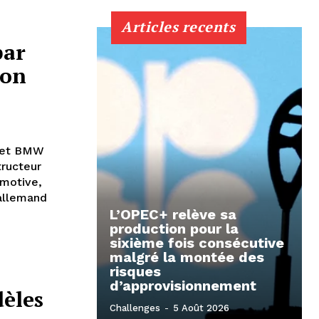
Articles recents
par
lon
 et BMW
tructeur
omotive,
allemand
L’OPEC+ relève sa
production pour la
sixième fois consécutive
malgré la montée des
risques
d’approvisionnement
èles
Challenges
-
5 Août 2026