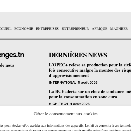
CCUEIL
ECONOMIE
ENTREPRISES
ENTREPRENEUR
AFRIQUE
MAGHREB
DERNIÈRES NEWS
enges.tn
L’OPEC+ relève sa production pour la six
 de nous
fois consécutive malgré la montée des risq
d’approvisionnement
INTERNATIONAL
5 août 2026
La BCE alerte sur un choc de confiance iné
pour la consommation en zone euro
HIGH-TECH
4 août 2026
Bourse de Tunis : les revenus des sociétés c
Gérer le consentement aux cookies
progressent de 4,2% au premier semestre
ies pour stocker et/ou accéder aux informations des appareils. Le fait de consentir à ces technol
ENTREPRISES
4 août 2026
ne pas consentir ou de retirer son consentement peut avoir un effet négatif sur certaines caracté