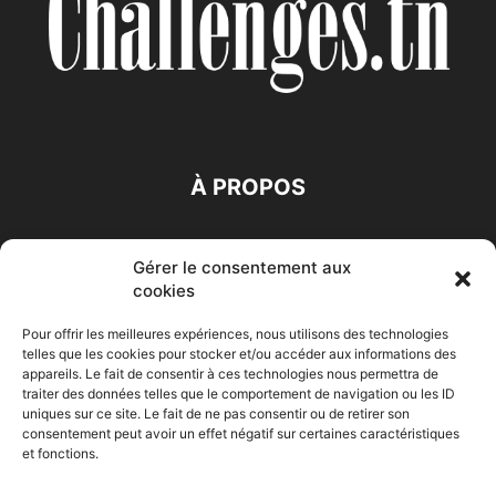
À PROPOS
SUIVEZ NOUS
Gérer le consentement aux
cookies
Pour offrir les meilleures expériences, nous utilisons des technologies
telles que les cookies pour stocker et/ou accéder aux informations des
appareils. Le fait de consentir à ces technologies nous permettra de
traiter des données telles que le comportement de navigation ou les ID
Accueil
Economie
Entreprises
Entrepreneur
Afrique
uniques sur ce site. Le fait de ne pas consentir ou de retirer son
consentement peut avoir un effet négatif sur certaines caractéristiques
Maghreb
M-Orient
Zone Euro
International
et fonctions.
HIGH-TECH
Auto-Moto