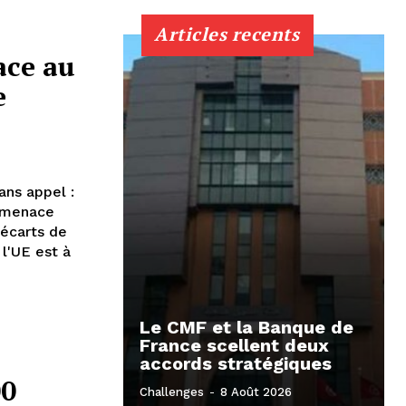
Articles recents
ace au
e
ans appel :
a menace
 écarts de
l'UE est à
Le CMF et la Banque de
France scellent deux
accords stratégiques
00
Challenges
-
8 Août 2026