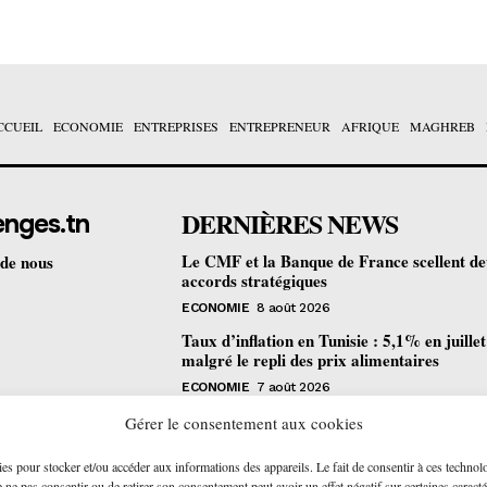
CCUEIL
ECONOMIE
ENTREPRISES
ENTREPRENEUR
AFRIQUE
MAGHREB
DERNIÈRES NEWS
enges.tn
Le CMF et la Banque de France scellent d
 de nous
accords stratégiques
ECONOMIE
8 août 2026
Taux d’inflation en Tunisie : 5,1% en juille
malgré le repli des prix alimentaires
ECONOMIE
7 août 2026
Une formation gratuite en fibre optique ou
Gérer le consentement aux cookies
portes à Tunis pour 12 jeunes talents
ies pour stocker et/ou accéder aux informations des appareils. Le fait de consentir à ces technol
ENTREPRENEUR
6 août 2026
ne pas consentir ou de retirer son consentement peut avoir un effet négatif sur certaines caracté