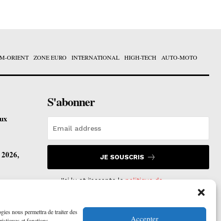
M-ORIENT
ZONE EURO
INTERNATIONAL
HIGH-TECH
AUTO-MOTO
S'abonner
eux
t 2026,
JE SOUSCRIS
J'ai lu et j'accepte la
politique de
confidentialité
.
vre ses
ogies nous permettra de traiter des
Accepter
ristiques et fonctions.