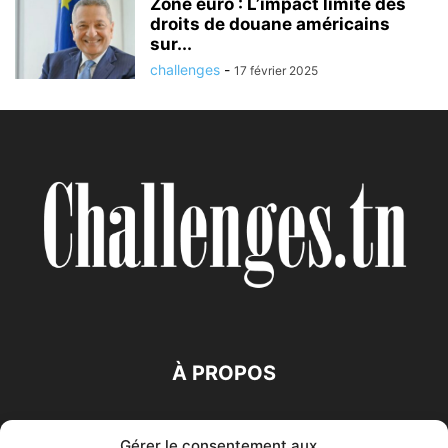
Zone euro : L’impact limité des
droits de douane américains
sur...
challenges
-
17 février 2025
À PROPOS
SUIVEZ NOUS
Gérer le consentement aux