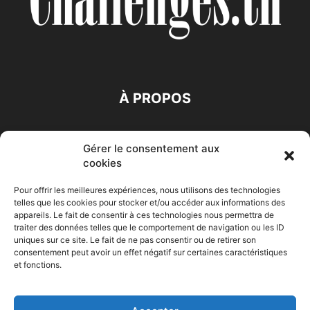
À PROPOS
SUIVEZ NOUS
Gérer le consentement aux
cookies
Pour offrir les meilleures expériences, nous utilisons des technologies
telles que les cookies pour stocker et/ou accéder aux informations des
appareils. Le fait de consentir à ces technologies nous permettra de
traiter des données telles que le comportement de navigation ou les ID
Accueil
Economie
Entreprises
Entrepreneur
Afrique
uniques sur ce site. Le fait de ne pas consentir ou de retirer son
consentement peut avoir un effet négatif sur certaines caractéristiques
Maghreb
M-Orient
Zone Euro
International
et fonctions.
HIGH-TECH
Auto-Moto