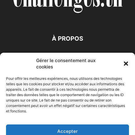
À PROPOS
SUIVEZ NOUS
Gérer le consentement aux
cookies
Pour offrir les meilleures expériences, nous utilisons des technologies
telles que les cookies pour stocker et/ou accéder aux informations des
appareils. Le fait de consentir à ces technologies nous permettra de
traiter des données telles que le comportement de navigation ou les ID
Accueil
Economie
Entreprises
Entrepreneur
Afrique
uniques sur ce site. Le fait de ne pas consentir ou de retirer son
consentement peut avoir un effet négatif sur certaines caractéristiques
Maghreb
M-Orient
Zone Euro
International
et fonctions.
HIGH-TECH
Auto-Moto
Accepter