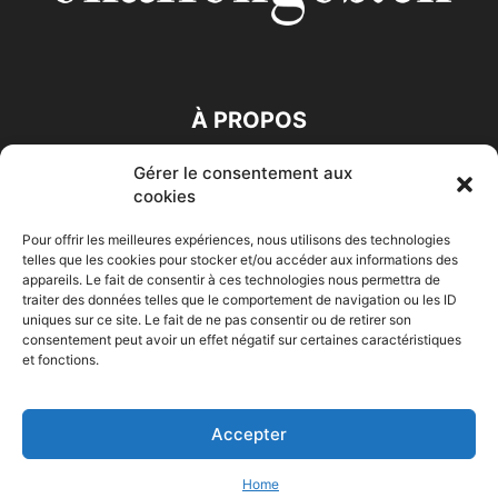
À PROPOS
Gérer le consentement aux
SUIVEZ NOUS
cookies
Pour offrir les meilleures expériences, nous utilisons des technologies
telles que les cookies pour stocker et/ou accéder aux informations des
appareils. Le fait de consentir à ces technologies nous permettra de
traiter des données telles que le comportement de navigation ou les ID
uniques sur ce site. Le fait de ne pas consentir ou de retirer son
consentement peut avoir un effet négatif sur certaines caractéristiques
Accueil
Economie
Entreprises
Entrepreneur
Afrique
et fonctions.
Maghreb
M-Orient
Zone Euro
International
HIGH-TECH
Auto-Moto
Accepter
© Challenges.tn By AAKOM.DIGITAL
Home