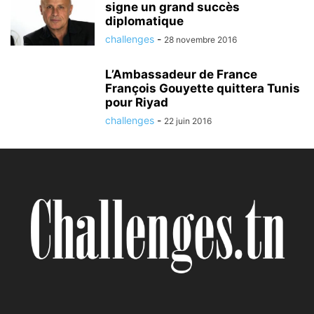
signe un grand succès
diplomatique
challenges
-
28 novembre 2016
L’Ambassadeur de France
François Gouyette quittera Tunis
pour Riyad
challenges
-
22 juin 2016