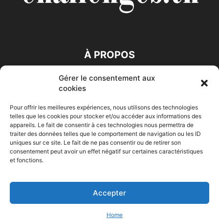
À PROPOS
Gérer le consentement aux
SUIVEZ NOUS
cookies
Pour offrir les meilleures expériences, nous utilisons des technologies
telles que les cookies pour stocker et/ou accéder aux informations des
appareils. Le fait de consentir à ces technologies nous permettra de
traiter des données telles que le comportement de navigation ou les ID
uniques sur ce site. Le fait de ne pas consentir ou de retirer son
consentement peut avoir un effet négatif sur certaines caractéristiques
Accueil
Economie
Entreprises
Entrepreneur
Afrique
et fonctions.
Maghreb
M-Orient
Zone Euro
International
HIGH-TECH
Auto-Moto
Accepter
© Challenges.tn By AAKOM.DIGITAL
Home