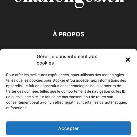
À PROPOS
SUIVEZ NOUS
Gérer le consentement aux
cookies
Pour offrir les meilleures expériences, nous utilisons des technologies
telles que les cookies pour stocker et/ou accéder aux informations des
appareils. Le fait de consentir à ces technologies nous permettra de
traiter des données telles que le comportement de navigation ou les ID
Accueil
Economie
Entreprises
Entrepreneur
Afrique
uniques sur ce site. Le fait de ne pas consentir ou de retirer son
consentement peut avoir un effet négatif sur certaines caractéristiques
Maghreb
M-Orient
Zone Euro
International
et fonctions.
HIGH-TECH
Auto-Moto
Accepter
© Challenges.tn By AAKOM.DIGITAL