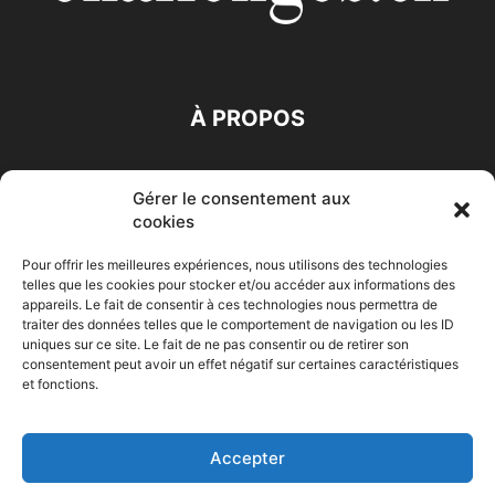
À PROPOS
SUIVEZ NOUS
Gérer le consentement aux
cookies
Pour offrir les meilleures expériences, nous utilisons des technologies
telles que les cookies pour stocker et/ou accéder aux informations des
appareils. Le fait de consentir à ces technologies nous permettra de
traiter des données telles que le comportement de navigation ou les ID
Accueil
Economie
Entreprises
Entrepreneur
Afrique
uniques sur ce site. Le fait de ne pas consentir ou de retirer son
consentement peut avoir un effet négatif sur certaines caractéristiques
Maghreb
M-Orient
Zone Euro
International
et fonctions.
HIGH-TECH
Auto-Moto
Accepter
© Challenges.tn By AAKOM.DIGITAL