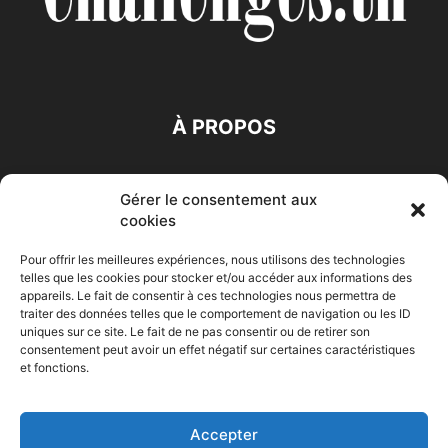
À PROPOS
SUIVEZ NOUS
Gérer le consentement aux
cookies
Pour offrir les meilleures expériences, nous utilisons des technologies
telles que les cookies pour stocker et/ou accéder aux informations des
appareils. Le fait de consentir à ces technologies nous permettra de
traiter des données telles que le comportement de navigation ou les ID
Accueil
Economie
Entreprises
Entrepreneur
Afrique
uniques sur ce site. Le fait de ne pas consentir ou de retirer son
consentement peut avoir un effet négatif sur certaines caractéristiques
Maghreb
M-Orient
Zone Euro
International
et fonctions.
HIGH-TECH
Auto-Moto
Accepter