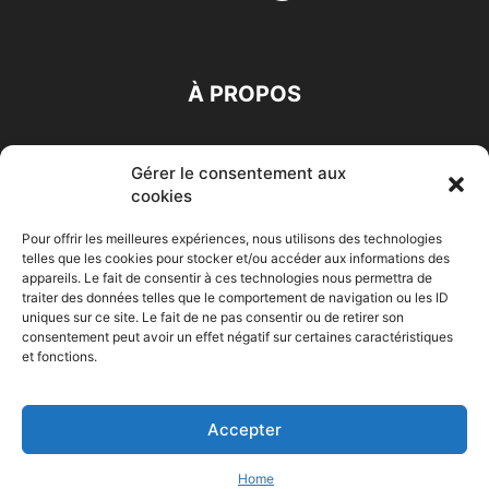
À PROPOS
SUIVEZ NOUS
Gérer le consentement aux
cookies
Pour offrir les meilleures expériences, nous utilisons des technologies
telles que les cookies pour stocker et/ou accéder aux informations des
appareils. Le fait de consentir à ces technologies nous permettra de
traiter des données telles que le comportement de navigation ou les ID
Accueil
Economie
Entreprises
Entrepreneur
Afrique
uniques sur ce site. Le fait de ne pas consentir ou de retirer son
consentement peut avoir un effet négatif sur certaines caractéristiques
Maghreb
M-Orient
Zone Euro
International
et fonctions.
HIGH-TECH
Auto-Moto
Accepter
© Challenges.tn By AAKOM.DIGITAL
Home