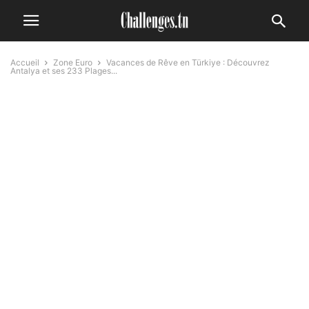
Accueil
Zone Euro
Vacances de Rêve en Türkiye : Découvrez
Antalya et ses 233 Plages...