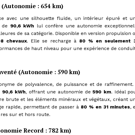
e (Autonomie : 654 km)
xe avec une silhouette fluide, un intérieur épuré et u
e de
90,6 kWh
lui confère une autonomie exceptionnel
lleures de sa catégorie. Disponible en version propulsion 
8 chevaux
. Elle se recharge à
80 % en seulement 
erformances de haut niveau pour une expérience de condui
nventé (Autonomie : 590 km)
nyme de polyvalence, de puissance et de raffinement. 
e
90,6 kWh
, offrant une autonomie de
590 km
. Idéal po
ture brute et les éléments minéraux et végétaux, créant u
ge rapide, permettant de passer à
80 % en 31 minutes
, 
res sur et hors route.
utonomie Record : 782 km)