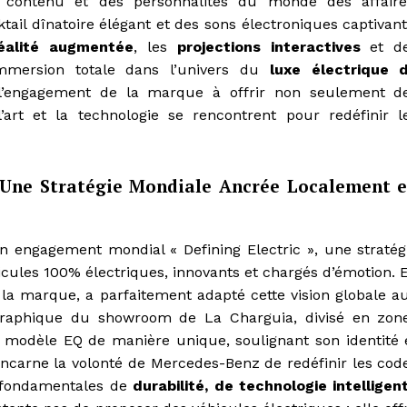
de contenu et des personnalités du monde des affaire
tail dînatoire élégant et des sons électroniques captivant
éalité augmentée
, les
projections interactives
et d
mersion totale dans l’univers du
luxe électrique 
l’engagement de la marque à offrir non seulement d
’art et la technologie se rencontrent pour redéfinir l
: Une Stratégie Mondiale Ancrée Localement 
engagement mondial « Defining Electric », une stratég
éhicules 100% électriques, innovants et chargés d’émotion. 
de la marque, a parfaitement adapté cette vision globale a
ographique du showroom de La Charguia, divisé en zon
 modèle EQ de manière unique, soulignant son identité 
ncarne la volonté de Mercedes-Benz de redéfinir les cod
s fondamentales de
durabilité, de technologie intelligen