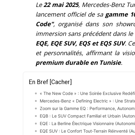
Le
22 mai 2025
, Mercedes-Benz Tun
lancement officiel de sa
gamme 10
Code"
, organisé dans son showro
immersion sans précédent dans le 
EQE, EQE SUV, EQS et EQS SUV
. C
et personnalités, affirmant la vi
premium durable en Tunisie
.
En Bref
[Cacher]
« The New Code » : Une Soirée Exclusive Redéfi
Mercedes-Benz « Defining Electric » : Une Stra
Zoom sur la Gamme EQ : Performance, Autonomie
EQB : Le SUV Compact Familial et Urbain (Auto
EQE : La Berline Électrique Visionnaire (Autonom
EQE SUV : Le Confort Tout-Terrain Réinventé (A