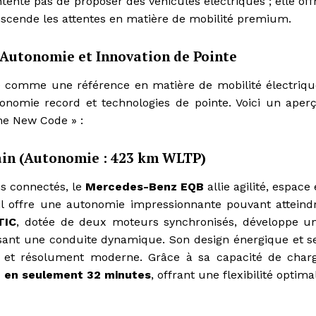
tente pas de proposer des véhicules électriques ; elle off
anscende les attentes en matière de mobilité premium.
Autonomie et Innovation de Pointe
comme une référence en matière de mobilité électriqu
onomie record et technologies de pointe. Voici un aper
he New Code » :
ain (Autonomie : 423 km WLTP)
ns connectés, le
Mercedes-Benz EQB
allie agilité, espace 
 il offre une autonomie impressionnante pouvant atteind
TIC
, dotée de deux moteurs synchronisés, développe u
ssant une conduite dynamique. Son design énergique et s
ne et résolument moderne. Grâce à sa capacité de char
 en seulement 32 minutes
, offrant une flexibilité optima