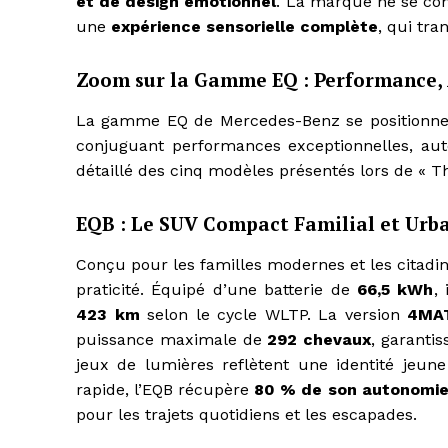
et de design émotionnel
. La marque ne se con
une
expérience sensorielle complète
, qui tr
Zoom sur la Gamme EQ : Performance, 
La gamme EQ de Mercedes-Benz se positionne 
conjuguant performances exceptionnelles, aut
détaillé des cinq modèles présentés lors de « T
EQB : Le SUV Compact Familial et Urb
Conçu pour les familles modernes et les citadi
praticité. Équipé d’une batterie de
66,5 kWh
,
423 km
selon le cycle WLTP. La version
4MA
puissance maximale de
292 chevaux
, garanti
jeux de lumières reflètent une identité jeu
rapide, l’EQB récupère
80 % de son autonomie
pour les trajets quotidiens et les escapades.