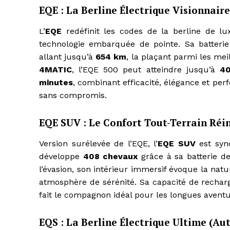
EQE : La Berline Électrique Visionnair
L’
EQE
redéfinit les codes de la berline de lu
technologie embarquée de pointe. Sa batteri
allant jusqu’à
654 km
, la plaçant parmi les mei
4MATIC
, l’EQE 500 peut atteindre jusqu’à
40
minutes
, combinant efficacité, élégance et p
sans compromis.
EQE SUV : Le Confort Tout-Terrain Réi
Version surélevée de l’EQE, l’
EQE SUV
est syno
développe
408 chevaux
grâce à sa batterie d
l’évasion, son intérieur immersif évoque la na
atmosphère de sérénité. Sa capacité de rechar
fait le compagnon idéal pour les longues aventu
EQS : La Berline Électrique Ultime (A