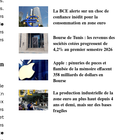
s.
s.
La BCE alerte sur un choc de
es
confiance inédit pour la
consommation en zone euro
de
es
Bourse de Tunis : les revenus des
es
sociétés cotées progressent de
4,2% au premier semestre 2026
Apple : pénuries de puces et
en
flambée de la mémoire effacent
358 milliards de dollars en
Bourse
ie
La production industrielle de la
En
zone euro au plus haut depuis 4
ux
ans et demi, mais sur des bases
es
fragiles
et
es
te