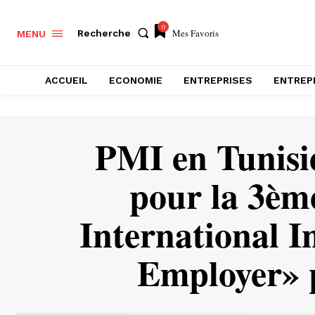
0
Mes Favoris
Recherche
MENU
ACCUEIL
ECONOMIE
ENTREPRISES
ENTREP
PMI en Tunisi
pour la 3èm
International I
Employer» p