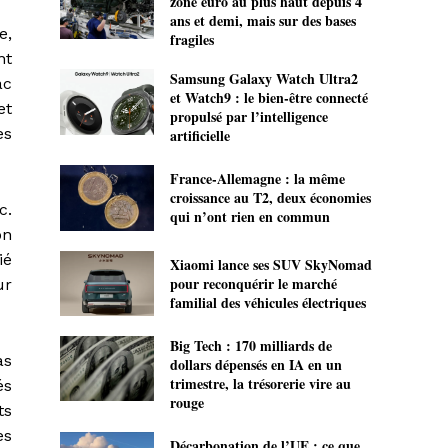
zone euro au plus haut depuis 4
ans et demi, mais sur des bases
e,
fragiles
nt
Samsung Galaxy Watch Ultra2
ac
et Watch9 : le bien-être connecté
et
propulsé par l’intelligence
es
artificielle
France-Allemagne : la même
croissance au T2, deux économies
c.
qui n’ont rien en commun
on
ié
Xiaomi lance ses SUV SkyNomad
pour reconquérir le marché
ur
familial des véhicules électriques
Big Tech : 170 milliards de
as
dollars dépensés en IA en un
trimestre, la trésorerie vire au
és
rouge
ts
es
Décarbonation de l’UE : ce que