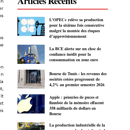
Articles Recents
en
er
os
L’OPEC+ relève sa production
pour la sixième fois consécutive
malgré la montée des risques
d’approvisionnement
os
ne
La BCE alerte sur un choc de
confiance inédit pour la
consommation en zone euro
on
Bourse de Tunis : les revenus des
un
sociétés cotées progressent de
la
4,2% au premier semestre 2026
t,
it
Apple : pénuries de puces et
flambée de la mémoire effacent
et
358 milliards de dollars en
és
Bourse
La production industrielle de la