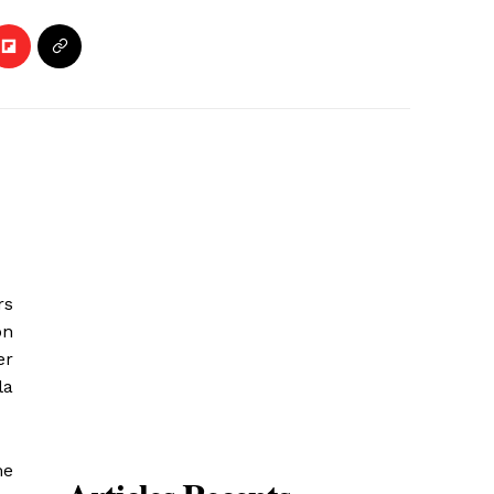
rs
on
er
la
me