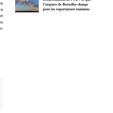
ns
l’urgence de Bruxelles change
pour les exportateurs tunisiens
re
et
és
er