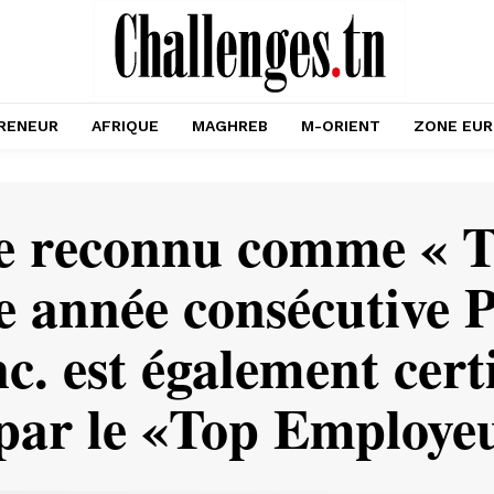
RENEUR
AFRIQUE
MAGHREB
M-ORIENT
ZONE EU
e reconnu comme « T
e année consécutive P
nc. est également cert
ar le «Top Employeu