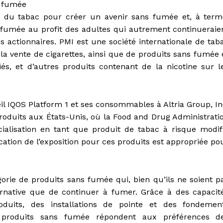
s fumée
e du tabac pour créer un avenir sans fumée et, à term
 fumée au profit des adultes qui autrement continueraie
es actionnaires. PMI est une société internationale de tab
la vente de cigarettes, ainsi que de produits sans fumée 
iés, et d’autres produits contenant de la nicotine sur l
il IQOS Platform 1 et ses consommables à Altria Group, In
roduits aux États-Unis, où la Food and Drug Administrati
ialisation en tant que produit de tabac à risque modif
tion de l’exposition pour ces produits est appropriée po
orie de produits sans fumée qui, bien qu’ils ne soient p
ernative que de continuer à fumer. Grâce à des capacit
oduits, des installations de pointe et des fondemen
s produits sans fumée répondent aux préférences d