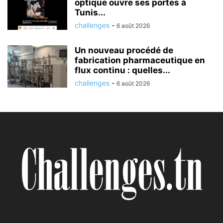
optique ouvre ses portes à
Tunis...
challenges
-
6 août 2026
Un nouveau procédé de
fabrication pharmaceutique en
flux continu : quelles...
challenges
-
6 août 2026