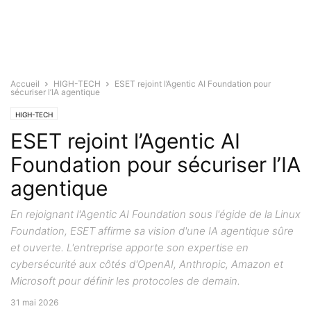
Accueil
HIGH-TECH
ESET rejoint l’Agentic AI Foundation pour
sécuriser l’IA agentique
HIGH-TECH
ESET rejoint l’Agentic AI
Foundation pour sécuriser l’IA
agentique
En rejoignant l'Agentic AI Foundation sous l'égide de la Linux
Foundation, ESET affirme sa vision d'une IA agentique sûre
et ouverte. L'entreprise apporte son expertise en
cybersécurité aux côtés d'OpenAI, Anthropic, Amazon et
Microsoft pour définir les protocoles de demain.
31 mai 2026