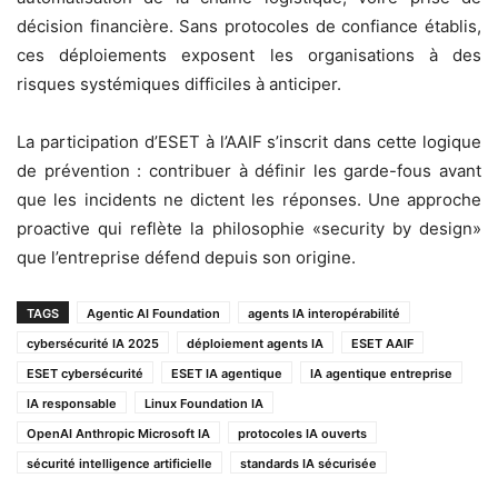
décision financière. Sans protocoles de confiance établis,
ces déploiements exposent les organisations à des
risques systémiques difficiles à anticiper.
La participation d’ESET à l’AAIF s’inscrit dans cette logique
de prévention : contribuer à définir les garde-fous avant
que les incidents ne dictent les réponses. Une approche
proactive qui reflète la philosophie «security by design»
que l’entreprise défend depuis son origine.
TAGS
Agentic AI Foundation
agents IA interopérabilité
cybersécurité IA 2025
déploiement agents IA
ESET AAIF
ESET cybersécurité
ESET IA agentique
IA agentique entreprise
IA responsable
Linux Foundation IA
OpenAI Anthropic Microsoft IA
protocoles IA ouverts
sécurité intelligence artificielle
standards IA sécurisée