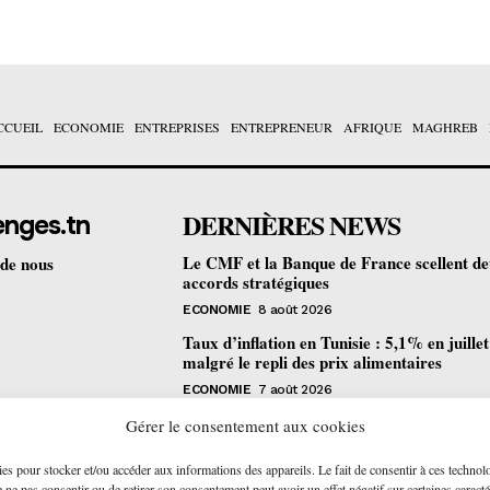
CCUEIL
ECONOMIE
ENTREPRISES
ENTREPRENEUR
AFRIQUE
MAGHREB
DERNIÈRES NEWS
enges.tn
Le CMF et la Banque de France scellent d
 de nous
accords stratégiques
ECONOMIE
8 août 2026
Taux d’inflation en Tunisie : 5,1% en juille
malgré le repli des prix alimentaires
ECONOMIE
7 août 2026
Une formation gratuite en fibre optique ou
Gérer le consentement aux cookies
portes à Tunis pour 12 jeunes talents
ies pour stocker et/ou accéder aux informations des appareils. Le fait de consentir à ces technol
ENTREPRENEUR
6 août 2026
ne pas consentir ou de retirer son consentement peut avoir un effet négatif sur certaines caracté