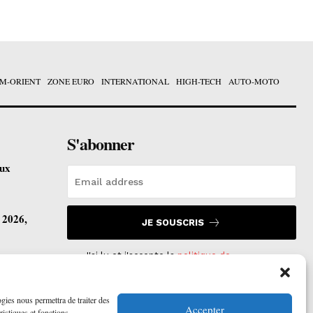
M-ORIENT
ZONE EURO
INTERNATIONAL
HIGH-TECH
AUTO-MOTO
S'abonner
eux
t 2026,
JE SOUSCRIS
J'ai lu et j'accepte la
politique de
confidentialité
.
vre ses
ogies nous permettra de traiter des
Accepter
ristiques et fonctions.