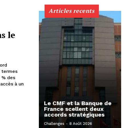
Articles recents
s le
Nord
 termes
1 % des
t accès à un
Le CMF et la Banque de
France scellent deux
accords stratégiques
Challenges
-
8 Août 2026