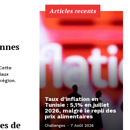
Articles recents
onnes
Cette
iaux
région.
Taux d’inflation en
Tunisie : 5,1% en juillet
2026, malgré le repli des
prix alimentaires
es de
Challenges
-
7 Août 2026