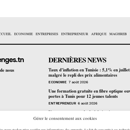
CCUEIL
ECONOMIE
ENTREPRISES
ENTREPRENEUR
AFRIQUE
MAGHREB
DERNIÈRES NEWS
enges.tn
Taux d’inflation en Tunisie : 5,1% en juille
 de nous
malgré le repli des prix alimentaires
ECONOMIE
7 août 2026
Une formation gratuite en fibre optique ou
portes à Tunis pour 12 jeunes talents
ENTREPRENEUR
6 août 2026
Un nouveau procédé de fabrication
pharmaceutique en flux continu : quelles
Gérer le consentement aux cookies
retombées pour la Tunisie ?
ies pour stocker et/ou accéder aux informations des appareils. Le fait de consentir à ces technol
ECONOMIE
6 août 2026