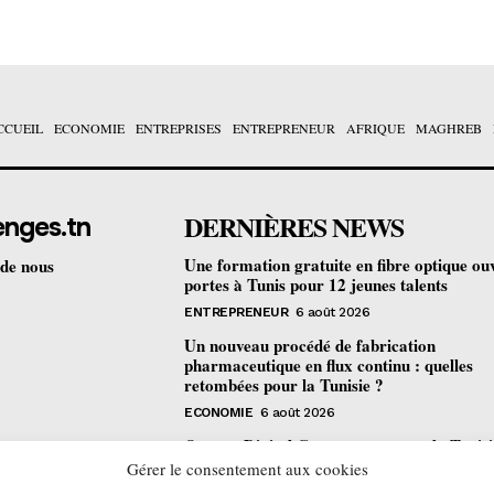
CCUEIL
ECONOMIE
ENTREPRISES
ENTREPRENEUR
AFRIQUE
MAGHREB
DERNIÈRES NEWS
enges.tn
Une formation gratuite en fibre optique ou
 de nous
portes à Tunis pour 12 jeunes talents
ENTREPRENEUR
6 août 2026
Un nouveau procédé de fabrication
pharmaceutique en flux continu : quelles
retombées pour la Tunisie ?
ECONOMIE
6 août 2026
Orange Digital Center : comment la Tunisi
devenue le laboratoire mondial de l’inclusi
Gérer le consentement aux cookies
numérique d’Orange