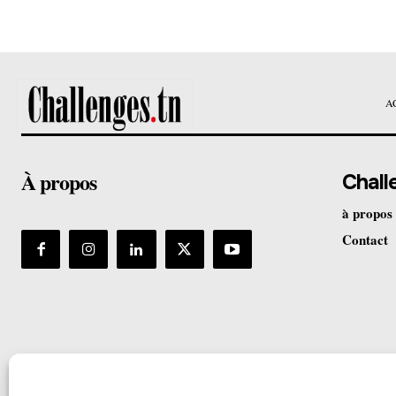
A
À propos
Chall
à propos
Contact