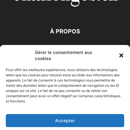
À PROPOS
SUIVEZ NOUS
Gérer le consentement aux
cookies
Pour offrir les meilleures expériences, nous utilisons des technologies
telles que les cookies pour stocker et/ou accéder aux informations des
appareils. Le fait de consentir à ces technologies nous permettra de
traiter des données telles que le comportement de navigation ou les ID
Accueil
Economie
Entreprises
Entrepreneur
Afrique
uniques sur ce site. Le fait de ne pas consentir ou de retirer son
consentement peut avoir un effet négatif sur certaines caractéristiques
Maghreb
M-Orient
Zone Euro
International
et fonctions.
HIGH-TECH
Auto-Moto
Accepter
© Challenges.tn By AAKOM.DIGITAL