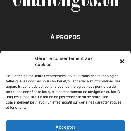
À PROPOS
SUIVEZ NOUS
Gérer le consentement aux
cookies
Pour offrir les meilleures expériences, nous utilisons des technologies
telles que les cookies pour stocker et/ou accéder aux informations des
appareils. Le fait de consentir à ces technologies nous permettra de
traiter des données telles que le comportement de navigation ou les ID
Accueil
Economie
Entreprises
Entrepreneur
Afrique
uniques sur ce site. Le fait de ne pas consentir ou de retirer son
consentement peut avoir un effet négatif sur certaines caractéristiques
Maghreb
M-Orient
Zone Euro
International
et fonctions.
HIGH-TECH
Auto-Moto
Accepter