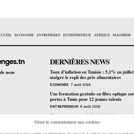
CCUEIL
ECONOMIE
ENTREPRISES
ENTREPRENEUR
AFRIQUE
MAGHREB
DERNIÈRES NEWS
enges.tn
Taux d’inflation en Tunisie : 5,1% en juille
 de nous
malgré le repli des prix alimentaires
ECONOMIE
7 août 2026
Une formation gratuite en fibre optique ou
portes à Tunis pour 12 jeunes talents
ENTREPRENEUR
6 août 2026
Un nouveau procédé de fabrication
pharmaceutique en flux continu : quelles
Gérer le consentement aux cookies
retombées pour la Tunisie ?
ies pour stocker et/ou accéder aux informations des appareils. Le fait de consentir à ces technol
ECONOMIE
6 août 2026