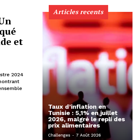
Articles recents
 Un
rqué
de et
estre 2024
montrant
'ensemble
Taux d’inflation en
Tunisie : 5,1% en juillet
2026, malgré le repli des
prix alimentaires
Challenges
-
7 Août 2026