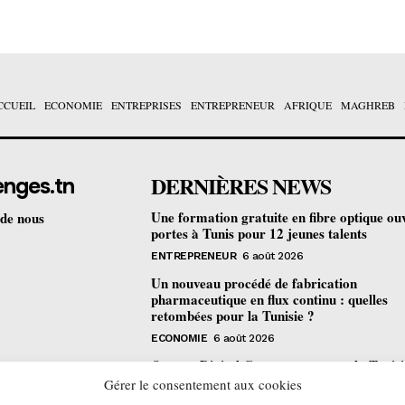
CCUEIL
ECONOMIE
ENTREPRISES
ENTREPRENEUR
AFRIQUE
MAGHREB
DERNIÈRES NEWS
enges.tn
Une formation gratuite en fibre optique ou
 de nous
portes à Tunis pour 12 jeunes talents
ENTREPRENEUR
6 août 2026
Un nouveau procédé de fabrication
pharmaceutique en flux continu : quelles
retombées pour la Tunisie ?
ECONOMIE
6 août 2026
Orange Digital Center : comment la Tunisi
devenue le laboratoire mondial de l’inclusi
Gérer le consentement aux cookies
numérique d’Orange