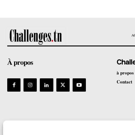
A
À propos
Chall
à propos
Contact