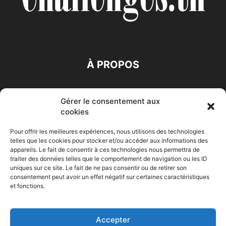
À PROPOS
SUIVEZ NOUS
Gérer le consentement aux
cookies
Pour offrir les meilleures expériences, nous utilisons des technologies
telles que les cookies pour stocker et/ou accéder aux informations des
appareils. Le fait de consentir à ces technologies nous permettra de
traiter des données telles que le comportement de navigation ou les ID
Accueil
Economie
Entreprises
Entrepreneur
Afrique
uniques sur ce site. Le fait de ne pas consentir ou de retirer son
consentement peut avoir un effet négatif sur certaines caractéristiques
Maghreb
M-Orient
Zone Euro
International
et fonctions.
HIGH-TECH
Auto-Moto
Accepter