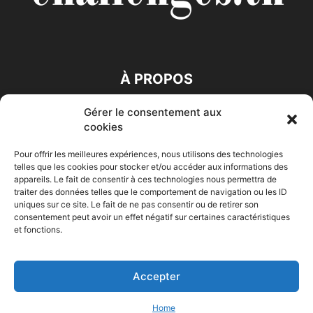
À PROPOS
Gérer le consentement aux
SUIVEZ NOUS
cookies
Pour offrir les meilleures expériences, nous utilisons des technologies
telles que les cookies pour stocker et/ou accéder aux informations des
appareils. Le fait de consentir à ces technologies nous permettra de
traiter des données telles que le comportement de navigation ou les ID
uniques sur ce site. Le fait de ne pas consentir ou de retirer son
consentement peut avoir un effet négatif sur certaines caractéristiques
Accueil
Economie
Entreprises
Entrepreneur
Afrique
et fonctions.
Maghreb
M-Orient
Zone Euro
International
HIGH-TECH
Auto-Moto
Accepter
© Challenges.tn By AAKOM.DIGITAL
Home